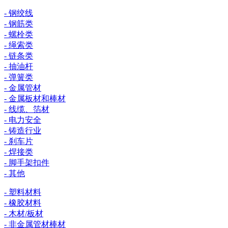
- 钢绞线
- 钢筋类
- 螺栓类
- 绳索类
- 链条类
- 抽油杆
- 弹簧类
- 金属管材
- 金属板材和棒材
- 线缆、箔材
- 电力安全
- 铸造行业
- 刹车片
- 焊接类
- 脚手架扣件
- 其他
- 塑料材料
- 橡胶材料
- 木材/板材
- 非金属管材棒材