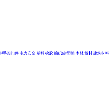
脚手架扣件
电力安全
塑料
橡胶
编织袋/塑编
木材/板材
建筑材料