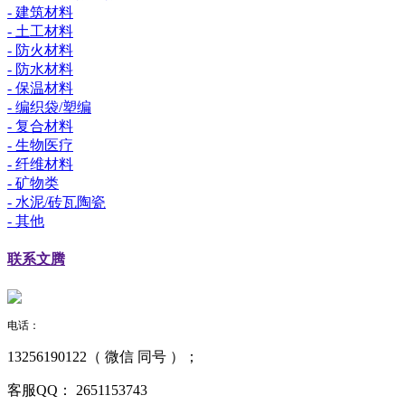
- 建筑材料
- 土工材料
- 防火材料
- 防水材料
- 保温材料
- 编织袋/塑编
- 复合材料
- 生物医疗
- 纤维材料
- 矿物类
- 水泥/砖瓦陶瓷
- 其他
联系
文腾
电话：
13256190122（ 微信 同号 ）；
客服QQ：
2651153743