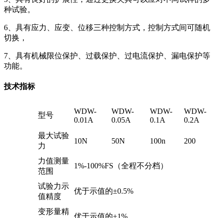
种试验。
6、具有应力、应变、位移三种控制方式，控制方式间可随机
切换，
7、具有机械限位保护、过载保护、过电流保护、漏电保护等
功能。
技术指标
WDW-
WDW-
WDW-
WDW-
型号
0.01A
0.05A
0.1A
0.2A
最大试验
10N
50N
100n
200
力
力值测量
1%-100%FS（全程不分档）
范围
试验力示
优于示值的±0.5%
值精度
变形量精
优于示值的±1%