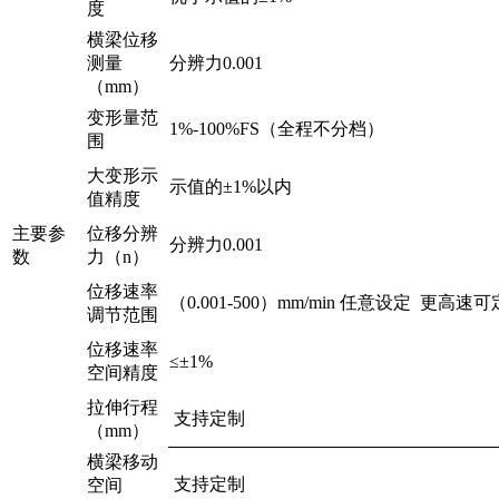
度
横梁位移
测量
分辨力0.001
（mm）
变形量范
1%-100%FS（全程不分档）
围
大变形示
示值的±1%以内
值精度
主要参
位移分辨
分辨力0.001
数
力（n）
位移速率
（0.001-500）mm/min 任意设定 更高速
调节范围
位移速率
≤±1%
空间精度
拉伸行程
支持定制
（mm）
横梁移动
支持定制
空间