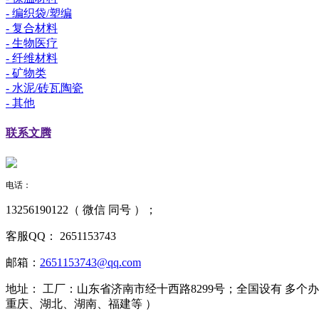
- 编织袋/塑编
- 复合材料
- 生物医疗
- 纤维材料
- 矿物类
- 水泥/砖瓦陶瓷
- 其他
联系
文腾
电话：
13256190122（ 微信 同号 ）；
客服QQ：
2651153743
邮箱：
2651153743@qq.com
地址：
工厂：山东省济南市经十西路8299号；全国设有 多
重庆、湖北、湖南、福建等 ）