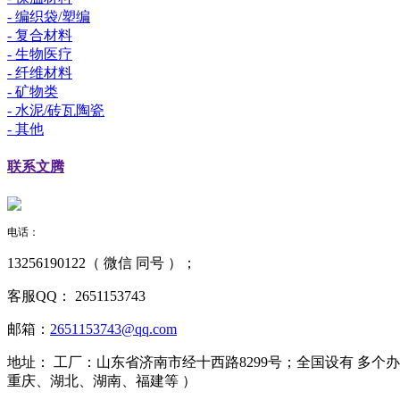
- 编织袋/塑编
- 复合材料
- 生物医疗
- 纤维材料
- 矿物类
- 水泥/砖瓦陶瓷
- 其他
联系
文腾
电话：
13256190122（ 微信 同号 ）；
客服QQ：
2651153743
邮箱：
2651153743@qq.com
地址：
工厂：山东省济南市经十西路8299号；全国设有 多
重庆、湖北、湖南、福建等 ）