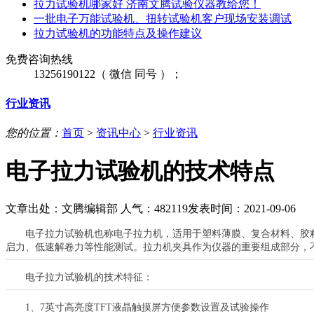
拉力试验机哪家好 济南文腾试验仪器教给您！
一批电子万能试验机、扭转试验机客户现场安装调试
拉力试验机的功能特点及操作建议
免费咨询热线
13256190122（ 微信 同号 ）；
行业资讯
您的位置：
首页
>
资讯中心
>
行业资讯
电子拉力试验机的技术特点
文章出处：
文腾编辑部
人气：482119
发表时间：2021-09-06
电子拉力试验机也称电子拉力机，适用于塑料薄膜、复合材料、胶粘
启力、低速解卷力等性能测试。拉力机夹具作为仪器的重要组成部分，
电子拉力试验机的技术特征：
1
、
7
英寸高亮度
TFT
液晶触摸屏方便参数设置及试验操作