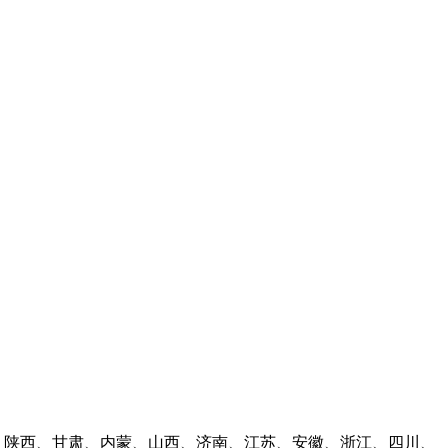
林、陕西、甘肃、内蒙、山西、济南、江苏、安徽、浙江、四川、