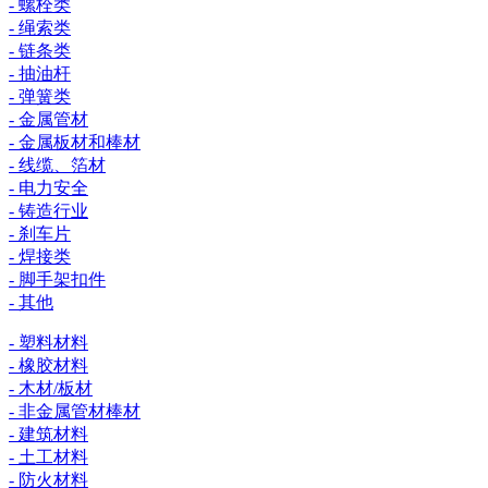
- 螺栓类
- 绳索类
- 链条类
- 抽油杆
- 弹簧类
- 金属管材
- 金属板材和棒材
- 线缆、箔材
- 电力安全
- 铸造行业
- 刹车片
- 焊接类
- 脚手架扣件
- 其他
- 塑料材料
- 橡胶材料
- 木材/板材
- 非金属管材棒材
- 建筑材料
- 土工材料
- 防火材料