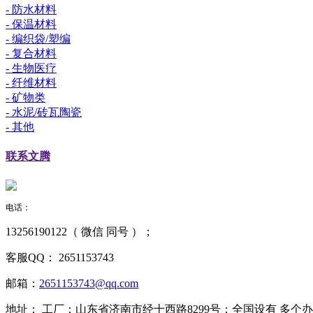
- 防水材料
- 保温材料
- 编织袋/塑编
- 复合材料
- 生物医疗
- 纤维材料
- 矿物类
- 水泥/砖瓦陶瓷
- 其他
联系
文腾
电话：
13256190122（ 微信 同号 ）；
客服QQ：
2651153743
邮箱：
2651153743@qq.com
地址：
工厂：山东省济南市经十西路8299号；全国设有 多