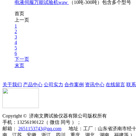
电液伺服万能试验机waw
（10吨-300吨）包含多个型号
首页
上一页
1
2
3
4
5
6
下一页
末页
关于我们
产品中心
公司实力
合作案例
资讯中心
在线留言
联系
Copyright ©
济南
文腾
试验仪器有限公司版权所有
手机：
13256190122（ 微信 同号 ）；
邮箱：
2651153743@qq.com
地址：
工厂：山东省济南市经十
南、江苏、安徽、浙江、四川、重庆、湖北、湖南、福建等 ）