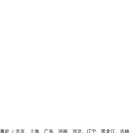
个办事处（ 北京、上海、广东、河南、河北、辽宁、黑龙江、吉