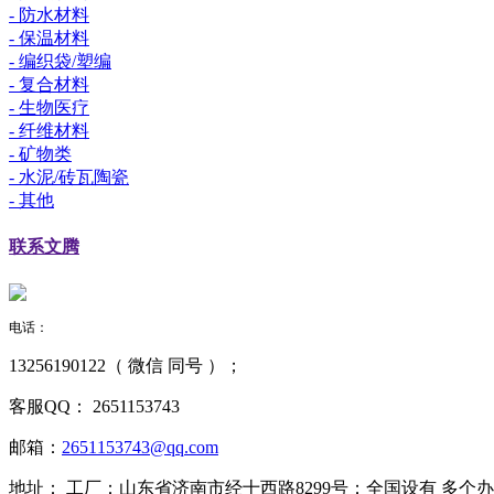
- 防水材料
- 保温材料
- 编织袋/塑编
- 复合材料
- 生物医疗
- 纤维材料
- 矿物类
- 水泥/砖瓦陶瓷
- 其他
联系
文腾
电话：
13256190122（ 微信 同号 ）；
客服QQ：
2651153743
邮箱：
2651153743@qq.com
地址：
工厂：山东省济南市经十西路8299号；全国设有 多