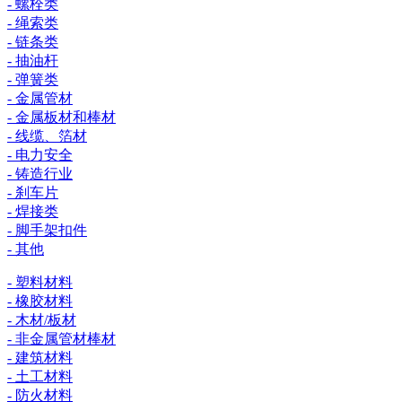
- 螺栓类
- 绳索类
- 链条类
- 抽油杆
- 弹簧类
- 金属管材
- 金属板材和棒材
- 线缆、箔材
- 电力安全
- 铸造行业
- 刹车片
- 焊接类
- 脚手架扣件
- 其他
- 塑料材料
- 橡胶材料
- 木材/板材
- 非金属管材棒材
- 建筑材料
- 土工材料
- 防火材料