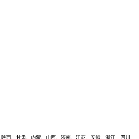
林、陕西、甘肃、内蒙、山西、济南、江苏、安徽、浙江、四川、