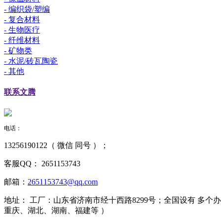
- 编织袋/塑编
- 复合材料
- 生物医疗
- 纤维材料
- 矿物类
- 水泥/砖瓦陶瓷
- 其他
联系
文腾
电话：
13256190122（ 微信 同号 ）；
客服QQ：
2651153743
邮箱：
2651153743@qq.com
地址：
工厂：山东省济南市经十西路8299号；全国设有 多
重庆、湖北、湖南、福建等 ）