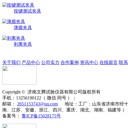
按键测试夹具
薄膜夹具
剥离夹具
关于我们
产品中心
公司实力
合作案例
资讯中心
在线留言
联系
Copyright ©
济南
文腾
试验仪器有限公司版权所有
手机：
13256190122（ 微信 同号 ）；
邮箱：
2651153743@qq.com
地址：
工厂：山东省济南市经十
南、江苏、安徽、浙江、四川、重庆、湖北、湖南、福建等 ）
备案号：
鲁ICP备15028175号