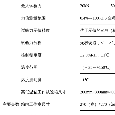
最大试验力
20kN
5
力值测量范围
0.4%～100%FS 
试验力示值精度
优于示值的±1%（精
试验力分档
无极调速，×1、×2、
控制稳定度
±2.5%RH，±1℃
温度范围
（－35～+150
温度波动度
±1℃
高低温箱工作试验箱尺寸
200mm×300mm×
主要参数
箱内工作室尺寸
270（宽）*270