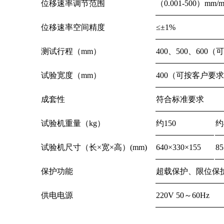
位移速率调节范围
（0.001-500）m
位移速率空间精度
≤±1%
测试行程（mm）
400、500、60
试验宽度（mm）
400（可按客户要
成套性
符合标准要求
试验机重量（kg）
约150
约
试验机尺寸（长×宽×高）(mm)
640×330×155
85
保护功能
超载保护、限位保
供电电源
220V 50～60Hz