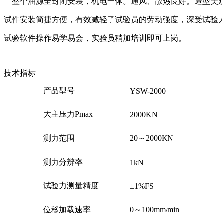
整个油源全封闭安装，机电一体。通风、散热良好。造型美
试件安装简捷方便，有效减轻了试验员的劳动强度，深受试验
试验软件操作易学易会，实验员稍加培训即可上岗。
技术指标
产品型号
YSW-2000
大主压力Pmax
2000KN
测力范围
20～2000KN
测力分辨率
1kN
试验力测量精度
±1%FS
位移加载速率
0～100mm/min