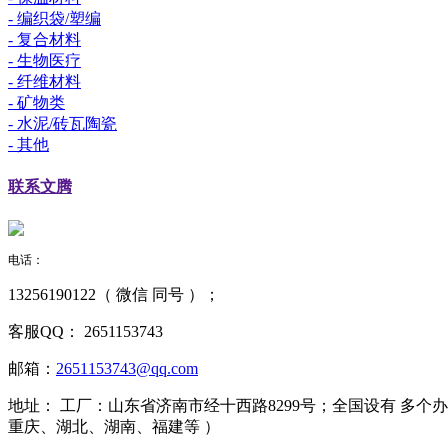
- 编织袋/塑编
- 复合材料
- 生物医疗
- 纤维材料
- 矿物类
- 水泥/砖瓦陶瓷
- 其他
联系
文腾
电话：
13256190122（ 微信 同号 ）；
客服QQ：
2651153743
邮箱：
2651153743@qq.com
地址：
工厂：山东省济南市经十西路8299号；全国设有 多
重庆、湖北、湖南、福建等 ）