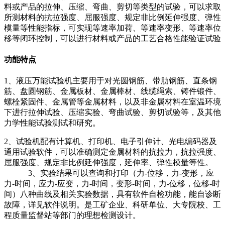
料或产品的拉伸、压缩、弯曲、剪切等类型的试验，可以求取
所测材料的抗拉强度、屈服强度、规定非比例延伸强度、弹性
模量等性能指标，可实现等速率加荷、等速率变形、等速率位
移等闭环控制，可以进行材料或产品的工艺合格性能验证试验
功能特点
1、液压万能试验机主要用于对光圆钢筋、带肋钢筋、直条钢
筋、盘圆钢筋、金属板材、金属棒材、线缆绳索、铸件锻件、
螺栓紧固件、金属管等金属材料，以及非金属材料在室温环境
下进行拉伸试验、压缩实验、弯曲试验、剪切试验等，及其他
力学性能试验测试和研究。
2、试验机配有计算机、打印机、电子引伸计、光电编码器及
通用试验软件，可以准确测定金属材料的抗拉力，抗拉强度、
屈服强度、规定非比例延伸强度，延伸率、弹性模量等性。
3、实验结果可以查询和打印（力-位移，力-变形，应
力-时间，应力-应变，力-时间，变形-时间，力-位移，位移-时
间）八种曲线及相关实验数据，具有软件自检功能，能自诊断
故障，详见软件说明。是工矿企业、科研单位、大专院校、工
程质量监督站等部门的理想检测设计。