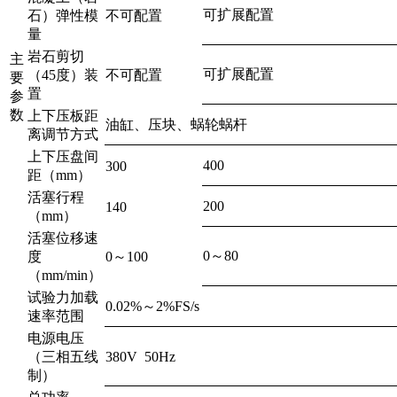
可扩展配置
石）弹性模
不可配置
量
岩石剪切
主
可扩展配置
（45度）装
不可配置
要
置
参
数
上下压板距
油缸、压块、蜗轮蜗杆
离调节方式
上下压盘间
400
300
距（mm）
活塞行程
200
140
（mm）
活塞位移速
0～80
度
0～100
（mm/min）
试验力加载
0.02%～2%FS/s
速率范围
电源电压
（三相五线
380V 50Hz
制）