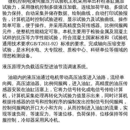
微机控制电液伺服压力试验机主机采用单出杆柱塞缸施加
试验力，采用微机控制多级液压加载、连续加荷平稳、多级试
验力保持、自动采集并储存数据、绘制曲线，自动打印试验报
告，计算机适时控制试验进程、显示试验力及试验曲线、操作
简单可靠，便于操作。并采用高精度负荷传感器、比例伺服阀
元件，使整机性能稳定可靠。本机主要用于检验金属及混凝土
试样的抗压等力学性能试验，符合混凝土国家标准和《试验机
通用技术要求GB/T2611-92》标准的要求。完成轴向压缩变形
试验，是水利水电、大专院校、质检中心、科研单位等领域的
理想检测设备。
液压原理为负载适应型进油节流调速系统。
油箱内的液压油通过电机带动高压油泵进入油路，流经单
向阀、高压滤油器、比例伺服阀，进入油缸。高精度的油压传
感器安装在油缸活塞上，它将力信号转化成电信号传给计算
机，计算机采集处理再转化为试验力值显示出来，同时计算机
根据传感器的信号和控制程序的编制发出控制信号到伺服阀，
控制伺服阀的开口大小和方向，从而控制进入油缸的流量，实
现等速负荷、等速应力、等速位移、负荷保持、位移保持等伺
服控制，冷却器采用风冷机。