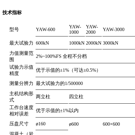
技术指标
YAW-
YAW-
型号
YAW-600
YAW-3000
1000
2000
最大试验力
600kN
1000kN
2000kN
3000kN
力值测量范
2%~100%FS 全程不分档
围
试验力示值
优于示值的±1%（可达±0.5%）
精度
测量分辨力
最大试验力的1/500000
主机结构形
两立柱
四立柱
式
工作台速度
优于示值的±1%以内
相对误差
压盘尺寸
ø160
ø600
600×600
混凝土（岩