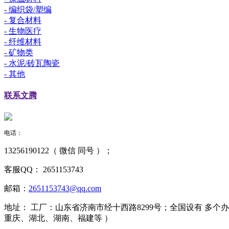
- 编织袋/塑编
- 复合材料
- 生物医疗
- 纤维材料
- 矿物类
- 水泥/砖瓦陶瓷
- 其他
联系
文腾
电话：
13256190122（ 微信 同号 ）；
客服QQ：
2651153743
邮箱：
2651153743@qq.com
地址：
工厂：山东省济南市经十西路8299号；全国设有 多
重庆、湖北、湖南、福建等 ）